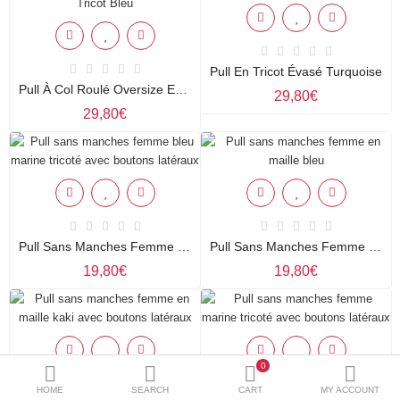
Compare
Liste de souhaits (0)
Currency
Pull En Tricot Évasé Turquoise
Languages
Pull À Col Roulé Oversize En Tricot Bleu
29,80€
29,80€
Pull Sans Manches Femme Bleu Marine Tricoté Avec Boutons Latéraux
Pull Sans Manches Femme En Maille Bleu
19,80€
19,80€
0
HOME
SEARCH
CART
MY ACCOUNT