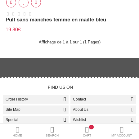
Compare
Liste de souhaits (0)
Pull sans manches femme en maille bleu
Currency
Languages
19,80€
Affichage de 1 à 1 sur 1 (1 Pages)
FIND US ON
Order History
Contact
Site Map
About Us
Special
Wishlist
0
Manufacturer
Affiliate
HOME
SEARCH
CART
MY ACCOUNT